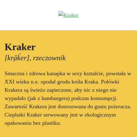
Przejdź
do
treści
Kraker
[kr̦äḱer], rzeczownik
Smaczna i zdrowa kanapka w sexy kształcie, powstała w
XXI wieku n.e. opodal grodu króla Kraka. Połówki
Krakera są świeżo zapieczone, aby nic z niego nie
wypadało (jak z hamburgera) podczas konsumpcji.
Zawartość Krakera jest dostosowana do gustu pożeracza.
Cieplutki Kraker serwowany jest w ekologicznym
opakowaniu bez plastiku.